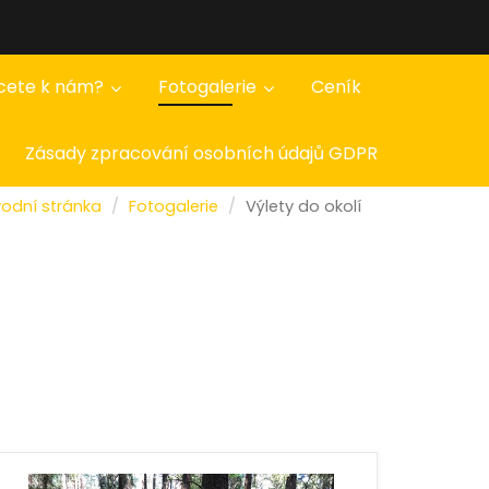
cete k nám?
Fotogalerie
Ceník
Zásady zpracování osobních údajů GDPR
odní stránka
Fotogalerie
Výlety do okolí