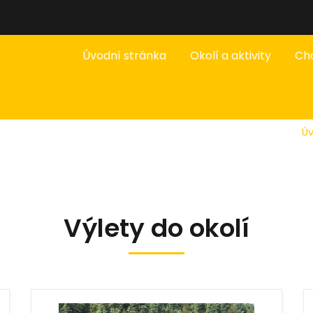
Úvodní stránka
Okolí a aktivity
Ch
Úv
Výlety do okolí